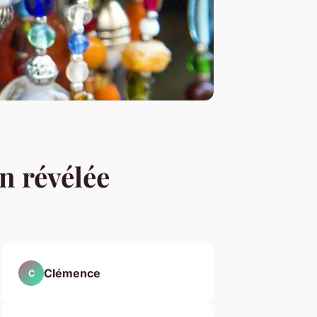
in révélée
Clémence
C