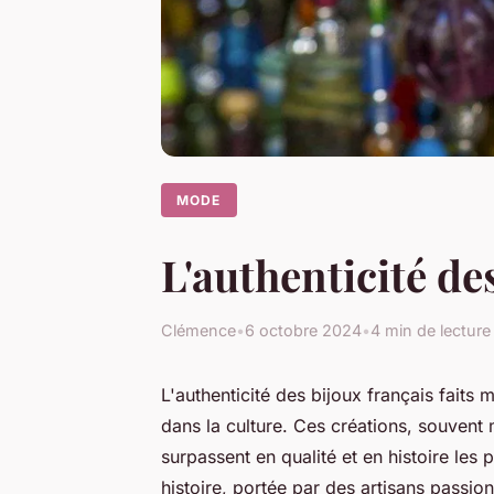
MODE
L'authenticité de
Clémence
•
6 octobre 2024
•
4 min de lecture
L'authenticité des bijoux français faits 
dans la culture. Ces créations, souvent
surpassent en qualité et en histoire les
histoire, portée par des artisans passio