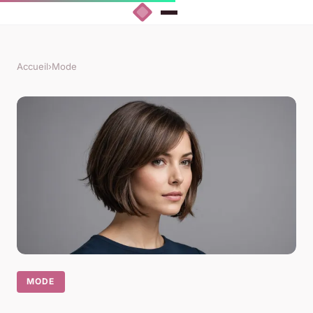
Accueil
›
Mode
MODE