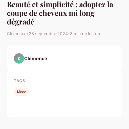
Beauté et simplicité : adoptez la
coupe de cheveux mi long
dégradé
Clémence
•
28 septembre 2024
•
3 min de lecture
Clémence
C
TAGS
Mode