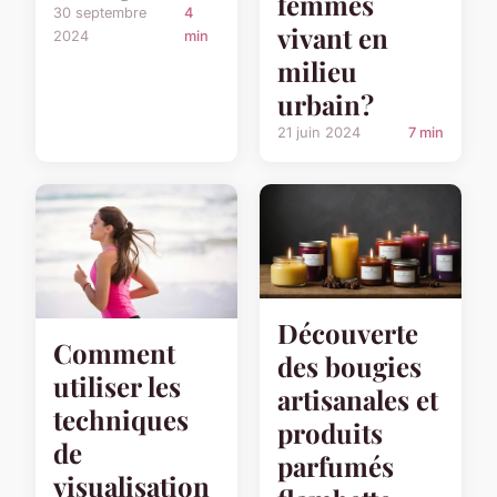
femmes
30 septembre
4
vivant en
2024
min
milieu
urbain?
21 juin 2024
7 min
Découverte
Comment
des bougies
utiliser les
artisanales et
techniques
produits
de
parfumés
visualisation