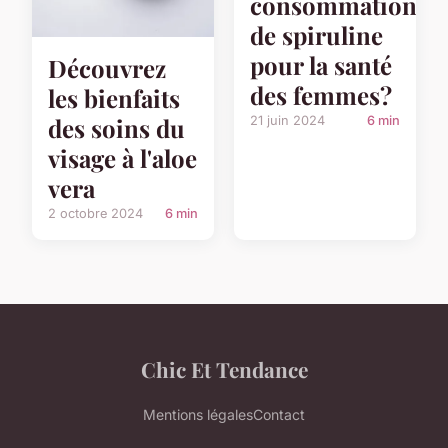
consommation
de spiruline
pour la santé
Découvrez
des femmes?
les bienfaits
des soins du
21 juin 2024
6 min
visage à l'aloe
vera
2 octobre 2024
6 min
Chic Et Tendance
Mentions légales
Contact