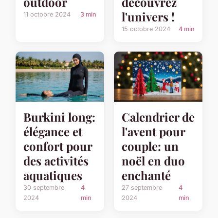
outdoor
découvrez
l'univers !
11 octobre 2024
3 min
15 octobre 2024
4 min
Burkini long:
Calendrier de
élégance et
l'avent pour
confort pour
couple: un
des activités
noël en duo
aquatiques
enchanté
30 septembre
4
27 septembre
4
2024
min
2024
min