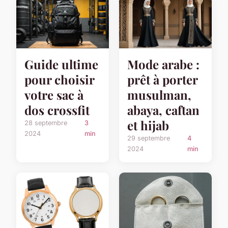
Guide ultime
Mode arabe :
pour choisir
prêt à porter
votre sac à
musulman,
dos crossfit
abaya, caftan
et hijab
28 septembre
3
2024
min
29 septembre
4
2024
min