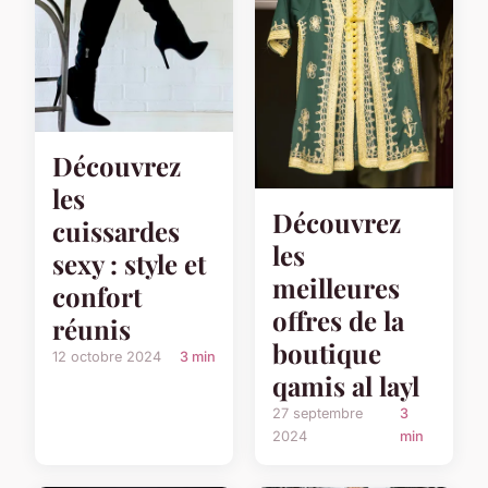
Découvrez
les
Découvrez
cuissardes
les
sexy : style et
meilleures
confort
offres de la
réunis
boutique
12 octobre 2024
3 min
qamis al layl
27 septembre
3
2024
min