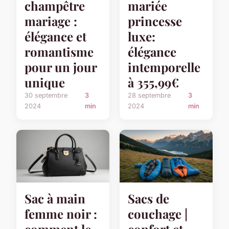
champêtre
mariée
mariage :
princesse
élégance et
luxe:
romantisme
élégance
pour un jour
intemporelle
unique
à 355,99€
30 septembre
3
28 septembre
3
2024
min
2024
min
Sac à main
Sacs de
femme noir :
couchage |
comment le
confort et