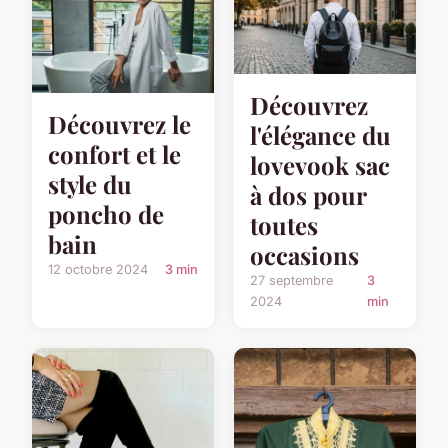
Découvrez
Découvrez le
l'élégance du
confort et le
lovevook sac
style du
à dos pour
poncho de
toutes
bain
occasions
12 octobre 2024
3 min
27 septembre
3
2024
min