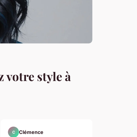
 votre style à
Clémence
C