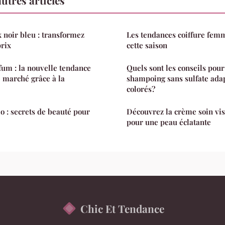
 noir bleu : transformez
Les tendances coiffure femm
prix
cette saison
fum : la nouvelle tendance
Quels sont les conseils pour
e marché grâce à la
shampoing sans sulfate ada
colorés?
o : secrets de beauté pour
Découvrez la crème soin vi
pour une peau éclatante
Chic Et Tendance