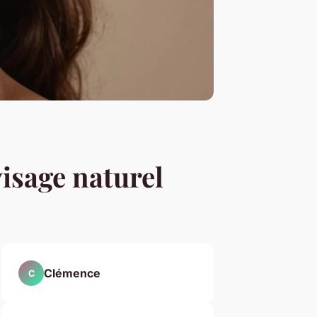
isage naturel
Clémence
C