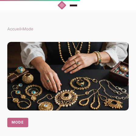
Accueil
›
Mode
MODE