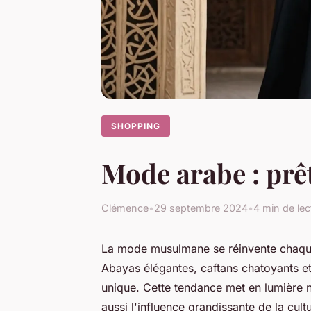
SHOPPING
Mode arabe : prê
Clémence
•
29 septembre 2024
•
4 min de lec
La mode musulmane se réinvente chaque s
Abayas élégantes, caftans chatoyants et 
unique. Cette tendance met en lumière 
aussi l'influence grandissante de la cu