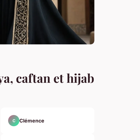
, caftan et hijab
Clémence
C