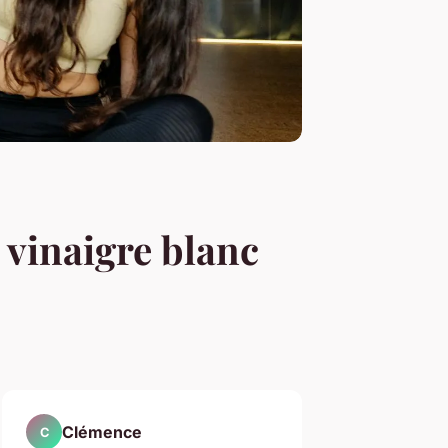
u vinaigre blanc
Clémence
C